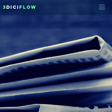
3
DICI
FLOW