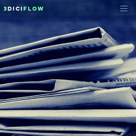
3
DICI
FLOW